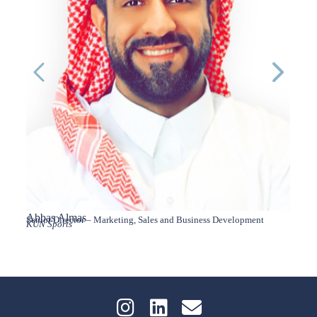
Abbas Almas
Abdul
Senior Director – Marketing, Sales and Business Development
Execut
KUN Sports
Relati
Saudi 