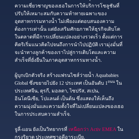
ความเชี่ยวชาญของเธอในการให้บริการโซลูชันที่
ปรับให้เหมาะสมกับความท้าทายเฉพาะของ
อุตสาหกรรมทางน้ำ ไม่เพียงแต่ตอบสนองความ
ต้องการเท่านั้น แต่ยังเสริมศักยภาพให้ธุรกิจเติบโต
ในตลาดที่มีการเปลี่ยนแปลงอย่างรวดเร็ว ตั้งแต่การ
คิดริเริ่มแนวคิดไปจนถึงการนำไปปฏิบัติ เรามุ่งมั่นที่
จะนำทางลูกค้าของเราไปสู่การเติบโตและความ
สำเร็จที่ยั่งยืนในภาคอุตสาหกรรมทางน้ำ.
ผู้บุกเบิกตัวจริง สร้างแฟรนไชส์ว่ายน้ำ Aquababies
ถนน
Global ซึ่งขยายไปยัง 12 ประเทศ เป็นอันดับ 1
ใน
ประเทศจีน, ตุรกี, มอลตา, ไซปรัส, สเปน,
อินโดนีเซีย, โปแลนด์ เป็นต้น ซึ่งแสดงให้เห็นถึง
ความมุ่งมั่นและความตั้งใจที่ไม่เปลี่ยนแปลงของเธอ
ในการประสบความสำเร็จ.
จูลี่-แอน ยังเป็นวิทยากรที่
เหนือกว่า Activ EMEA
ใน
กรุงริยาด ประเทศซาอุดีอาระเบีย.