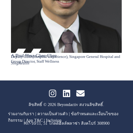
A/Prof Phua Ghee Chee
Aarti
Deputy CEO (Hospital Experience), Singapore General Hospital and
Managi
Cascad
Group Director, Staff Wellness
SingHealth
ลิขสิทธิ์ © 2026 Beyondactiv สงวนลิขสิทธิ์.
ร่วมงานกับเรา
|
ความเป็นส่วนตัว
|
ข้อกำหนดและเงื่อนไขของ
กิจกรรม
|
App T&C
|
Inclusion
#07-10/11, 51 โกลด์ฮิลล์พลาซ่า สิงคโปร์ 308900