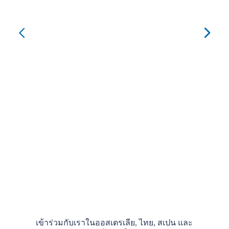
Jol
CO
เข้าร่วมกับเราในออสเตรเลีย, ไทย, สเปน และ