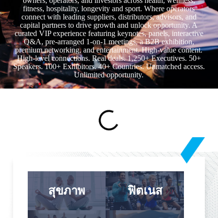
owners, operators, and investors across health, wellness,
fitness, hospitality, longevity and sport. Where operators
connect with leading suppliers, distributors, advisors, and
capital partners to drive growth and unlock opportunity. A
curated VIP experience featuring keynotes, panels, interactive
Q&A, pre-arranged 1-on-1 meetings, a B2B exhibition,
premium networking, and entertainment. High-value content.
High-level connections. Real deals. 1,250+ Executives. 50+
Speakers. 100+ Exhibitors. 40+ Countries. Unmatched access.
Unlimited opportunity.
สุขภาพ
ฟิตเนส