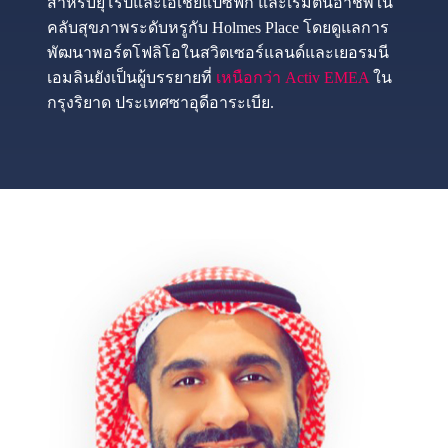
สำหรับยุโรปและเอเชียแปซิฟิก และเริ่มต้นอาชีพใน
คลับสุขภาพระดับหรูกับ Holmes Place โดยดูแลการ
พัฒนาพอร์ตโฟลิโอในสวิตเซอร์แลนด์และเยอรมนี
เอมลินยังเป็นผู้บรรยายที่
เหนือกว่า Activ EMEA
ใน
กรุงริยาด ประเทศซาอุดีอาระเบีย.