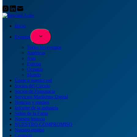
Inicio
Eventos
Todos los eventos
Américas
Asia
Europa
Oceanía
Mundo
Únete a nuestra red
Socios del Círculo
Socios de Franquicia
Servicios Marketing Digital
Noticias y medios
Informe de la industria
Salón de la Fama
Nuestra historia
NUESTRO COMPROMISO
Nuestro equipo
Contacto