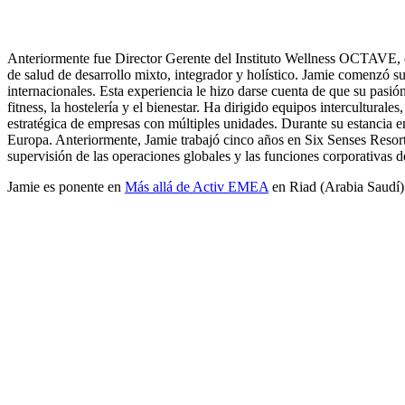
Jamie Waring es Director General de Estrategia de D
Anteriormente fue Director Gerente del Instituto Wellness OCTAVE, co
de salud de desarrollo mixto, integrador y holístico. Jamie comenzó s
internacionales. Esta experiencia le hizo darse cuenta de que su pasió
fitness, la hostelería y el bienestar. Ha dirigido equipos interculturale
estratégica de empresas con múltiples unidades. Durante su estancia
Europa. Anteriormente, Jamie trabajó cinco años en Six Senses Resort
supervisión de las operaciones globales y las funciones corporativas de
Jamie es ponente en
Más allá de Activ EMEA
en Riad (Arabia Saudí)