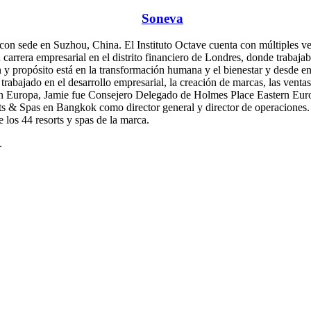
esarrollo e Innovación en
Soneva
.
n sede en Suzhou, China. El Instituto Octave cuenta con múltiples vert
u carrera empresarial en el distrito financiero de Londres, donde traba
n y propósito está en la transformación humana y el bienestar y desde e
s, trabajado en el desarrollo empresarial, la creación de marcas, las venta
 en Europa, Jamie fue Consejero Delegado de Holmes Place Eastern Euro
s & Spas en Bangkok como director general y director de operaciones. 
 los 44 resorts y spas de la marca.
.