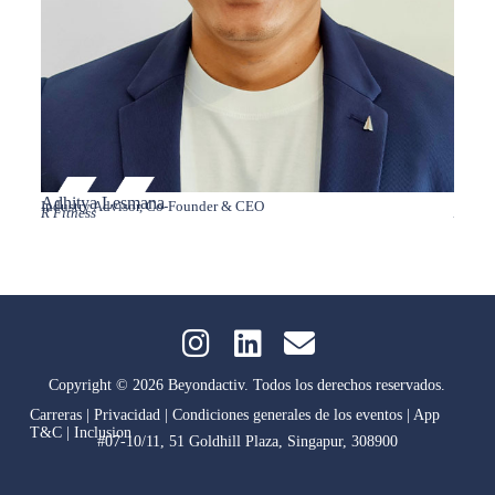
Adhitya Lesmana
Adima
Industry Advisor, Co-Founder & CEO
CEO
R Fitness
Aquaba
Copyright © 2026 Beyondactiv. Todos los derechos reservados.
Carreras
|
Privacidad
|
Condiciones generales de los eventos
|
App
T&C
|
Inclusion
#07-10/11, 51 Goldhill Plaza, Singapur, 308900