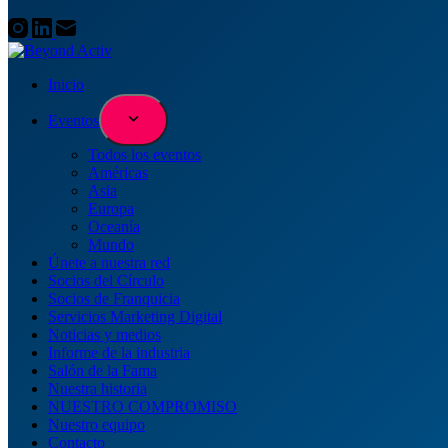
Inicio
Eventos
Todos los eventos
Américas
Asia
Europa
Oceanía
Mundo
Únete a nuestra red
Socios del Círculo
Socios de Franquicia
Servicios Marketing Digital
Noticias y medios
Informe de la industria
Salón de la Fama
Nuestra historia
NUESTRO COMPROMISO
Nuestro equipo
Contacto