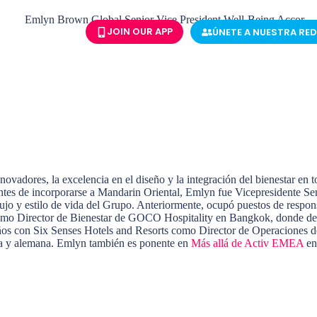
JOIN OUR APP
ÚNETE A NUESTRA RED
a, Ocio y Bienestar, responsable de dar forma a la visión global de bie
ovadores, la excelencia en el diseño y la integración del bienestar en 
. Antes de incorporarse a Mandarin Oriental, Emlyn fue Vicepresidente Se
 lujo y estilo de vida del Grupo. Anteriormente, ocupó puestos de resp
omo Director de Bienestar de GOCO Hospitality en Bangkok, donde desa
s con Six Senses Hotels and Resorts como Director de Operaciones de
iza y alemana. Emlyn también es ponente en
Más allá de Activ EMEA
en