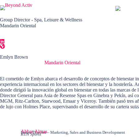
Group Director - Spa, Leisure & Wellness
Mandarin Oriental
Emlyn Brown
Emlyn Brown se unió
Mandarin Oriental
como Director del Grupo de Sp
fitness y ocio en todas las propiedades.
El cometido de Emlyn abarca el desarrollo de conceptos de bienestar inn
experiencia internacional en los sectores del bienestar y la hostelería
donde dirigió la innovación global en bienestar en todas las marcas de
Director General para Asia de Resense Spas en Ginebra y Pekín, así c
MGM, Ritz-Carlton, Starwood, Emaar y Viceroy. También pasó tres año
de lujo con Holmes Place, supervisando el desarrollo de su cartera su
Abbas Almas
Senior Director – Marketing, Sales and Business Development
KUN Sports