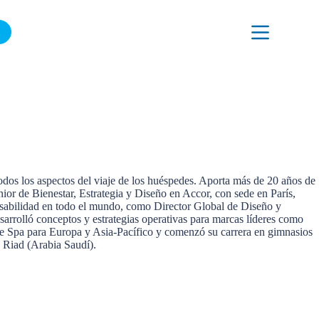
ÚNETE A NUESTRA LISTA DE CORREO
nestar del Grupo y liderar la evolución de las experiencias de spa,
todos los aspectos del viaje de los huéspedes. Aporta más de 20 años de
nior de Bienestar, Estrategia y Diseño en Accor, con sede en París,
onsabilidad en todo el mundo, como Director Global de Diseño y
rrolló conceptos y estrategias operativas para marcas líderes como
 Spa para Europa y Asia-Pacífico y comenzó su carrera en gimnasios
 Riad (Arabia Saudí).