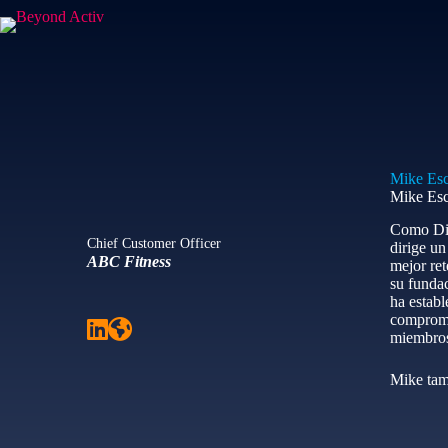
Mike Es
Mike Esc
Como Dir
Chief Customer Officer
dirige un
ABC Fitness
mejor ret
su fundac
ha establ
compromet
miembros
Mike tam