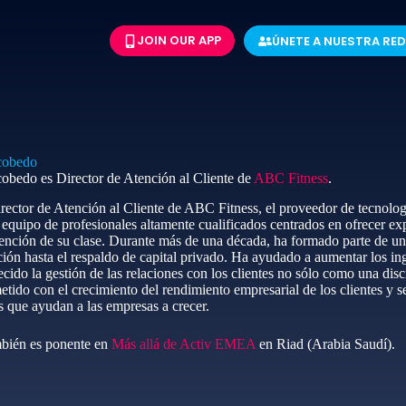
JOIN OUR APP
ÚNETE A NUESTRA RED
cobedo
obedo es Director de Atención al Cliente de
ABC Fitness
.
ector de Atención al Cliente de ABC Fitness, el proveedor de tecnolog
 equipo de profesionales altamente cualificados centrados en ofrecer exp
ención de su clase. Durante más de una década, ha formado parte de una
ión hasta el respaldo de capital privado. Ha ayudado a aumentar los in
ecido la gestión de las relaciones con los clientes no sólo como una dis
ido con el crecimiento del rendimiento empresarial de los clientes y se
 que ayudan a las empresas a crecer.
bién es ponente en
Más allá de Activ EMEA
en Riad (Arabia Saudí).