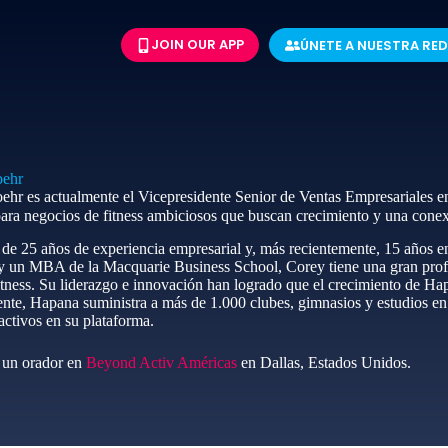
JOIN OUR APP
ÚNETE A NUESTRA RED
oehr
ehr es actualmente el Vicepresidente Senior de Ventas Empresariales 
para negocios de fitness ambiciosos que buscan crecimiento y una conex
de 25 años de experiencia empresarial y, más recientemente, 15 años en
 y un MBA de la Macquarie Business School, Corey tiene una gran profu
itness. Su liderazgo e innovación han logrado que el crecimiento de H
te, Hapana suministra a más de 1.000 clubes, gimnasios y estudios en 
activos en su plataforma.
 un orador en
Beyond Activ Américas
en Dallas, Estados Unidos.