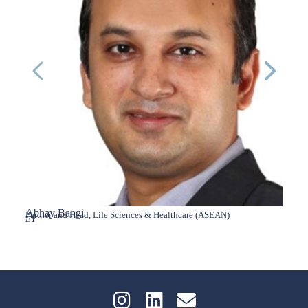
Abhay Bangi
Adam 
Partner and Head, Life Sciences & Healthcare (ASEAN)
Direct
EY
GymSal