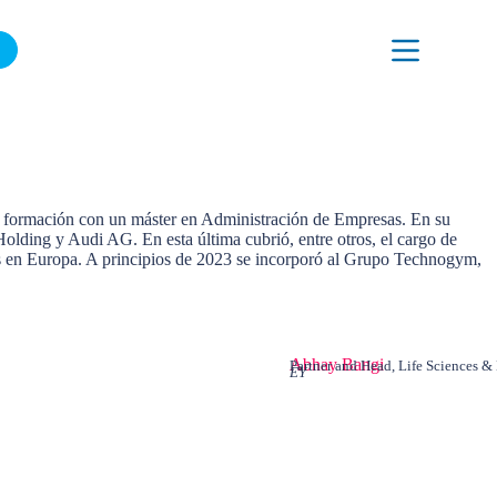
ÚNETE A NUESTRA LISTA DE CORREO
su formación con un máster en Administración de Empresas. En su
olding y Audi AG. En esta última cubrió, entre otros, el cargo de
os en Europa. A principios de 2023 se incorporó al Grupo Technogym,
Abhay Bangi
Partner and Head, Life Sciences 
EY