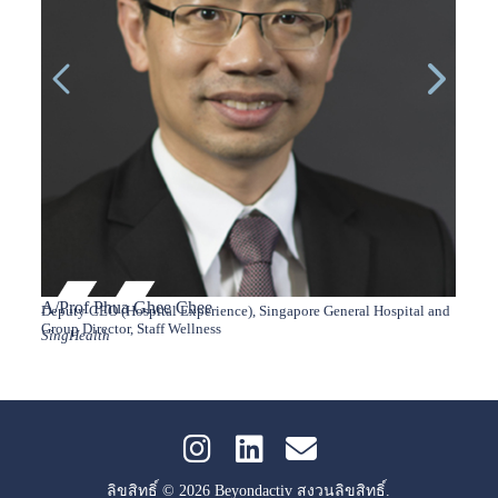
A/Prof Phua Ghee Chee
Adam
Deputy CEO (Hospital Experience), Singapore General Hospital and
CEO
Sweat
Group Director, Staff Wellness
SingHealth
ลิขสิทธิ์ © 2026 Beyondactiv สงวนลิขสิทธิ์.