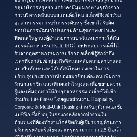
กลุ่มบริการหรูหรา แต่ยังคงมีมุมมองทางธุรกิจจาก
การบริหารคลับแบบสแตนด์อโลน อเล็กซ์จึงเข้าร่วม
อุตสาหกรรมการบริการระดับหรู ซึ่งเขาได้รับผิด
ชอบในการพัฒนาโปรแกรมด้านสุขภาพ/สปาและ
ฟิตเนสในฐานะผู้อำนวยการสปา/นันทนาการให้กับ
แบรนด์ต่างๆ เช่น Hyatt, IHGด้วยประสบการณ์ที่ได้
รับจากอุตสาหกรรมการบริการ อเล็กซ์รู้สึกว่าถึง
เวลาที่จะกลับเข้าสู่ธุรกิจฟิตเนสคลับหลายสาขาและ
แบ่งปันทักษะและวิสัยทัศน์ใหม่ของเขาในการ
ปรับปรุงประสบการณ์ของสมาชิกแต่ละคน เพิ่มการ
รักษาสมาชิก และเพิ่มผลกำไรสูงสุด เพื่อขยายความ
รู้และเพิ่มคุณค่าให้กับอุตสาหกรรม อเล็กซ์ได้เข้า
ร่วมกับ Life Fitness โดยดูแลส่วนงาน Hospitality,
Corporate & Multi-Unit Housing สำหรับภูมิภาคเอเชีย
แปซิฟิก ซึ่งตั้งอยู่ในฮ่องกงหลังจากทำงานใน
ตำแหน่งที่ต้องทำงานใกล้ชิดกับผู้เชี่ยวชาญด้านการ
บริการระดับพรีเมียมและหรูหรามากกว่า 2.5 ปี อเล็ก