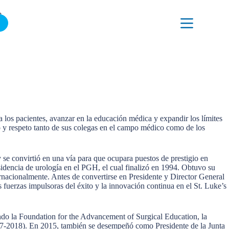
ÚNETE A NUESTRA LISTA DE CORREO
.
 los pacientes, avanzar en la educación médica y expandir los límites
to y respeto tanto de sus colegas en el campo médico como de los
 se convirtió en una vía para que ocupara puestos de prestigio en
idencia de urología en el PGH, el cual finalizó en 1994. Obtuvo su
ernacionalmente. Antes de convertirse en Presidente y Director General
 fuerzas impulsoras del éxito y la innovación continua en el St. Luke’s
endo la Foundation for the Advancement of Surgical Education, la
017-2018). En 2015, también se desempeñó como Presidente de la Junta