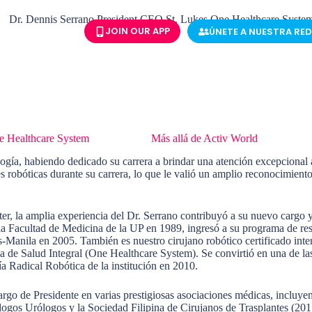
JOIN OUR APP
ÚNETE A NUESTRA RED
e Healthcare System
y ponente en
Más allá de Activ World
en Singapur
ogía, habiendo dedicado su carrera a brindar una atención excepcional a
es robóticas durante su carrera, lo que le valió un amplio reconocimien
r, la amplia experiencia del Dr. Serrano contribuyó a su nuevo cargo y
la Facultad de Medicina de la UP en 1989, ingresó a su programa de res
s-Manila en 2005. También es nuestro cirujano robótico certificado int
a de Salud Integral (One Healthcare System). Se convirtió en una de las
a Radical Robótica de la institución en 2010.
argo de Presidente en varias prestigiosas asociaciones médicas, incluy
ólogos Urólogos y la Sociedad Filipina de Cirujanos de Trasplantes (2