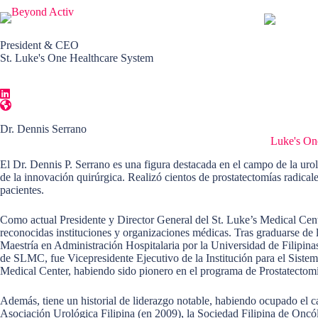
President & CEO
St. Luke's One Healthcare System
Dr. Dennis Serrano
El Dr. Dennis Serrano es Presidente y Director Ejecutivo en
Luke's On
El Dr. Dennis P. Serrano es una figura destacada en el campo de la urol
de la innovación quirúrgica. Realizó cientos de prostatectomías radical
pacientes.
Como actual Presidente y Director General del St. Luke’s Medical Cente
reconocidas instituciones y organizaciones médicas. Tras graduarse de 
Maestría en Administración Hospitalaria por la Universidad de Filipina
de SLMC, fue Vicepresidente Ejecutivo de la Institución para el Sistem
Medical Center, habiendo sido pionero en el programa de Prostatectomí
Además, tiene un historial de liderazgo notable, habiendo ocupado el c
Asociación Urológica Filipina (en 2009), la Sociedad Filipina de Onc