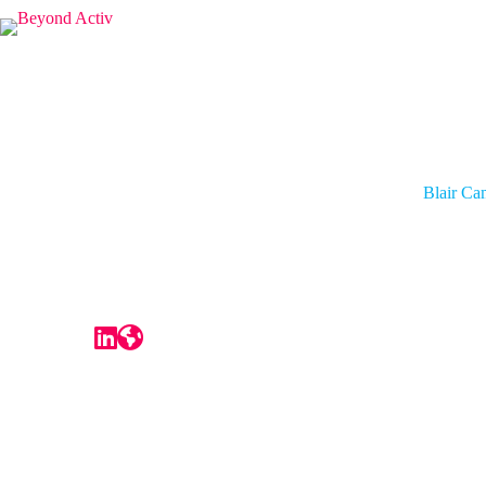
Blair Ca
ความสนใ
คลินิกเก
CBO
Beyond Activ
โคลัมเบ
สาธารณส
ภายในรี
แบลร์และ
สุขภาพ 
จาก: เค
ประกอบกา
ประกันภ