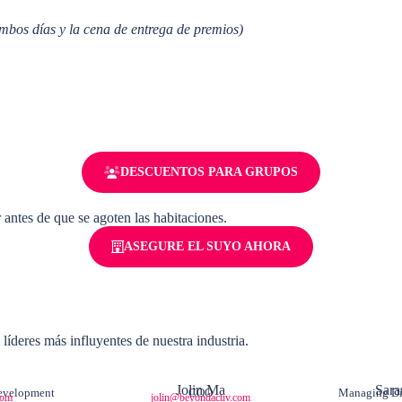
mbos días y la cena de entrega de premios)
DESCUENTOS PARA GRUPOS
ntes de que se agoten las habitaciones.
ASEGURE EL SUYO AHORA
íderes más influyentes de nuestra industria.
Jolin Ma
Sara
Development
COO
Managing Dir
com
jolin@beyondactiv.com