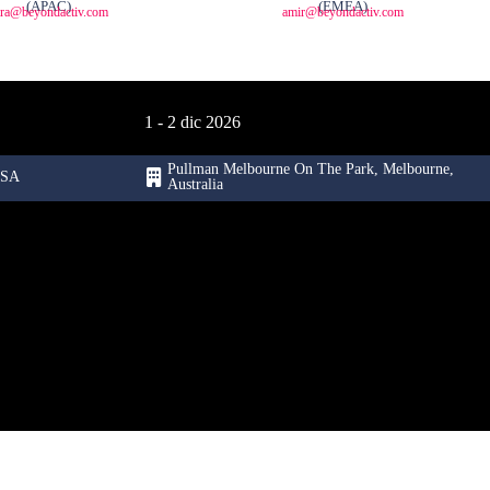
(APAC)
(EMEA)
ara@beyondactiv.com
amir@beyondactiv.com
1 - 2 dic 2026
Pullman Melbourne On The Park, Melbourne,
USA
Australia