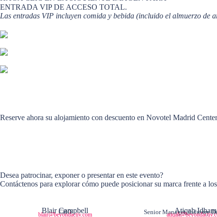
ENTRADA VIP DE ACCESO TOTAL.
Las entradas VIP incluyen comida y bebida (incluido el almuerzo de a
Reserve ahora su alojamiento con descuento en Novotel Madrid Center a
Desea patrocinar, exponer o presentar en este evento?
Contáctenos para explorar cómo puede posicionar su marca frente a los l
Blair Campbell
Atiqah Idham
CBO
Senior Manager, Industry 
blair@beyondactiv.com
atiqah@beyondactiv.