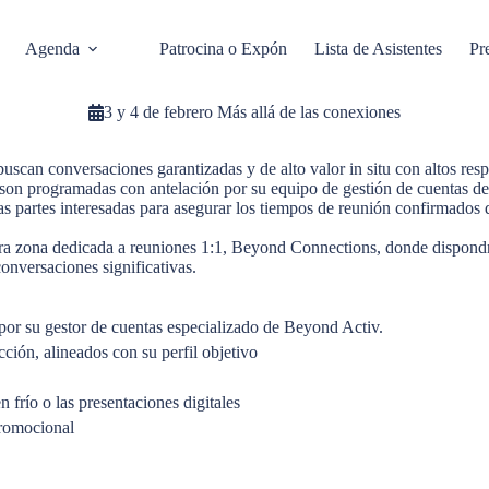
Agenda
Patrocina o Expón
Lista de Asistentes
Pr
3 y 4 de febrero
Más allá de las conexiones
can conversaciones garantizadas y de alto valor in situ con altos respo
es son programadas con antelación por su equipo de gestión de cuentas d
las partes interesadas para asegurar los tiempos de reunión confirmados 
uestra zona dedicada a reuniones 1:1, Beyond Connections, donde dispon
onversaciones significativas.
or su gestor de cuentas especializado de Beyond Activ.
ción, alineados con su perfil objetivo
frío o las presentaciones digitales
promocional