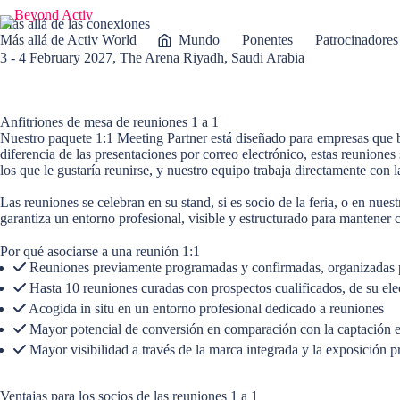
Más allá de las conexiones
Más allá de Activ World
Mundo
Ponentes
Patrocinadores
3 - 4 February 2027, The Arena Riyadh, Saudi Arabia
Anfitriones de mesa de reuniones 1 a 1
Nuestro paquete 1:1 Meeting Partner está diseñado para empresas que bus
diferencia de las presentaciones por correo electrónico, estas reunion
los que le gustaría reunirse, y nuestro equipo trabaja directamente con 
Las reuniones se celebran en su stand, si es socio de la feria, o en n
garantiza un entorno profesional, visible y estructurado para mantener c
Por qué asociarse a una reunión 1:1
Reuniones previamente programadas y confirmadas, organizadas p
Hasta 10 reuniones curadas con prospectos cualificados, de su elec
Acogida in situ en un entorno profesional dedicado a reuniones
Mayor potencial de conversión en comparación con la captación en 
Mayor visibilidad a través de la marca integrada y la exposición 
Ventajas para los socios de las reuniones 1 a 1