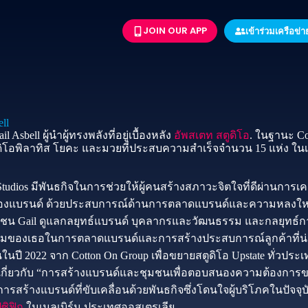
JOIN OUR APP
เข้าร่วมเครือข่
ll
l Asbell ผู้นำผู้ทรงพลังที่อยู่เบื้องหลัง
อัพสเตท สตูดิโอ
. ในฐานะ C
ูดิโอพิลาทิส โยคะ และมวยที่ประสบความสำเร็จจำนวน 15 แห่ง ในเมล
Studios มีพันธกิจในการช่วยให้ผู้คนสร้างสภาวะจิตใจที่ดีผ่านการเ
องแบรนด์ ด้วยประสบการณ์ด้านการตลาดแบรนด์และความหลงใหลใน
มชน Gail ดูแลกลยุทธ์แบรนด์ บุคลากรและวัฒนธรรม และกลยุทธ์การ
มของเธอในการตลาดแบรนด์และการสร้างประสบการณ์ลูกค้าที่น่าจด
นปี 2022 จาก Cotton On Group เพื่อขยายสตูดิโอ Upstate ทั่วประ
กี่ยวกับ “การสร้างแบรนด์และชุมชนเพื่อตอบสนองความต้องการขอ
บการสร้างแบรนด์ที่ขับเคลื่อนด้วยพันธกิจซึ่งโดนใจผู้บริโภคในปัจจุบั
ซิฟิก
ในเมลเบิร์น ประเทศออสเตรเลีย.