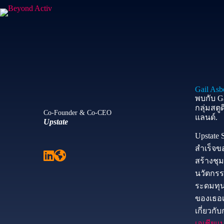
Gail Asbe
พบกับ Gai
กลุ่มสต
Co-Founder & Co-CEO
แลนด์.
Upstate
Upstate 
สำเร็จข
สร้างชุ
นวัตกรร
ระดมทุนใ
ของเธอเ
เกี่ยวกั
เอเชียแป