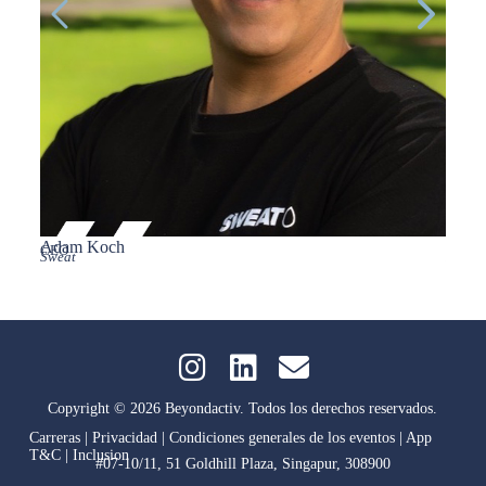
Adam Koch
Adria
CEO
Head,
Sweat
PCYC
Copyright © 2026 Beyondactiv. Todos los derechos reservados.
Carreras
|
Privacidad
|
Condiciones generales de los eventos
|
App
T&C
|
Inclusion
#07-10/11, 51 Goldhill Plaza, Singapur, 308900