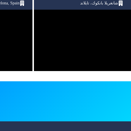
شانغريلا بانكوك، تايلاند
elona, Spain