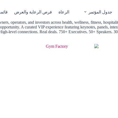
جدول المؤتمر
الرعاة
فرص الرعاية والعرض
قائم
rs, operators, and investors across health, wellness, fitness, hospitali
ck opportunity. A curated VIP experience featuring keynotes, panels, i
High-level connections. Real deals. 750+ Executives. 50+ Speakers. 30