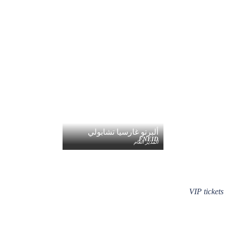
ألبرتو غارسيا تشابولي
FNEID
المدير العام