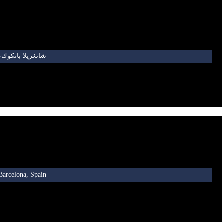
شانغريلا بانكوك، ت
Barcelona, Spain