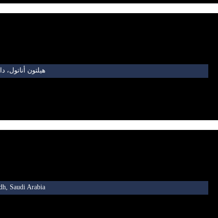
هيلتون أناتول، د
dh, Saudi Arabia