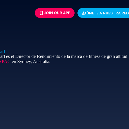
JOIN OUR APP
ÚNETE A NUESTRA RED
arl
rl es el Director de Rendimiento de la marca de fitness de gran altitud
l APAC
en Sydney, Australia.