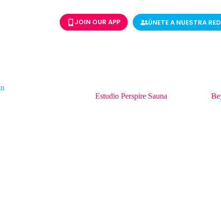
JOIN OUR APP
ÚNETE A NUESTRA RED
un
n es el Cofundador y CEO de
Estudio Perspire Sauna
y ponente en
Be