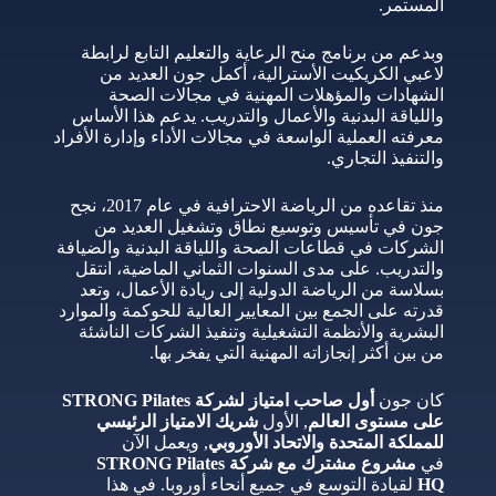
المستمر.
وبدعم من برنامج منح الرعاية والتعليم التابع لرابطة
لاعبي الكريكيت الأسترالية، أكمل جون العديد من
الشهادات والمؤهلات المهنية في مجالات الصحة
واللياقة البدنية والأعمال والتدريب. يدعم هذا الأساس
معرفته العملية الواسعة في مجالات الأداء وإدارة الأفراد
والتنفيذ التجاري.
منذ تقاعده من الرياضة الاحترافية في عام 2017، نجح
جون في تأسيس وتوسيع نطاق وتشغيل العديد من
الشركات في قطاعات الصحة واللياقة البدنية والضيافة
والتدريب. على مدى السنوات الثماني الماضية، انتقل
بسلاسة من الرياضة الدولية إلى ريادة الأعمال، وتعد
قدرته على الجمع بين المعايير العالية للحوكمة والموارد
البشرية والأنظمة التشغيلية وتنفيذ الشركات الناشئة
من بين أكثر إنجازاته المهنية التي يفخر بها.
كان جون
أول صاحب امتياز لشركة STRONG Pilates
على مستوى العالم
, الأول
شريك الامتياز الرئيسي
للمملكة المتحدة والاتحاد الأوروبي
, ويعمل الآن
في
مشروع مشترك مع شركة STRONG Pilates
HQ
لقيادة التوسع في جميع أنحاء أوروبا. في هذا