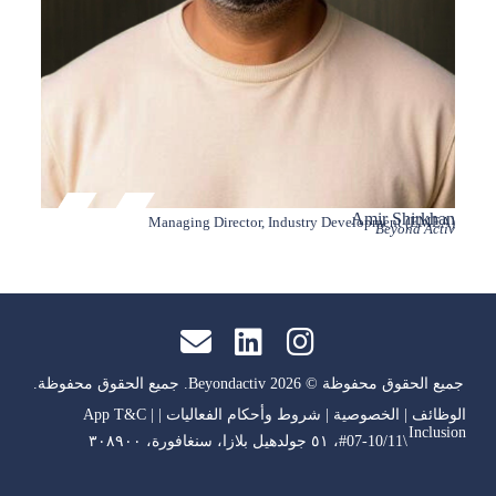
 Tong
Amir Shirkhan
Success
Managing Director, Industry Development (EMEA)
d Activ
Beyond Activ
جميع الحقوق محفوظة © 2026 Beyondactiv. جميع الحقوق محفوظة.
الوظائف
|
الخصوصية
|
شروط وأحكام الفعاليات
|
|
App T&C
Inclusion
\#07-10/11، ٥١ جولدهيل بلازا، سنغافورة، ٣٠٨٩٠٠