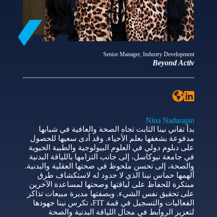
Senior Manager, Industry Development
Beyond Activ
Nina Nadarajan
بدأ تفاني نينا الثابت تجاه الصحة والعافية في شبابها
مدفوعة بشغفها بعلم الأحياء. وقد أدى سعيها للحصول
على دبلوم دولي في العلوم البيولوجية والطبية الحيوية
في جامعة نيوكاسل، إلى جانب التزامها باللياقة البدنية
والصحة، إلى تحسن ملحوظ في صحتها العقلية والبدنية.
ألهمها حماس نينا الذي لا حدود له لاستكشاف طرق
مبتكرة للحفاظ على لياقتها وصحتها لمساعدة الآخرين
على تحقيق نفس الشيء. وبصفتها مديرة مبيعات تذاكر
الفعاليات والتسجيل في قمة FIT، تكرس نينا جهودها
لتعزيز الروابط في مجال اللياقة البدنية والصحة