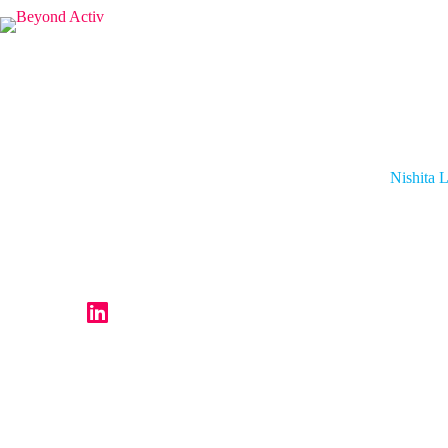
Nishita L
Nishita 
CMO
Rewardz