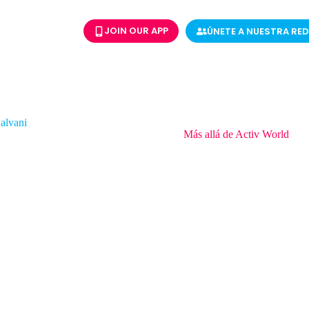
JOIN OUR APP
ÚNETE A NUESTRA RED
alvani
Lalvani es CMO de Rewardz y ponente en
Más allá de Activ World
en S