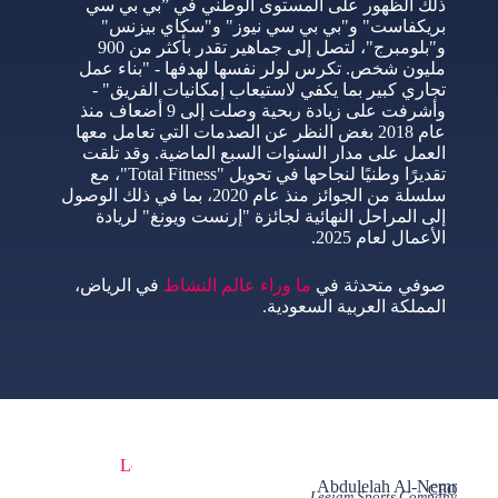
ذلك الظهور على المستوى الوطني في ”بي بي سي
بريكفاست" و"بي بي سي نيوز" و"سكاي بيزنس"
و"بلومبرج"، لتصل إلى جماهير تقدر بأكثر من 900
مليون شخص. تكرس لولر نفسها لهدفها - "بناء عمل
تجاري كبير بما يكفي لاستيعاب إمكانيات الفريق" -
وأشرفت على زيادة ربحية وصلت إلى 9 أضعاف منذ
عام 2018 بغض النظر عن الصدمات التي تعامل معها
العمل على مدار السنوات السبع الماضية. وقد تلقت
تقديرًا وطنيًا لنجاحها في تحويل "Total Fitness"، مع
سلسلة من الجوائز منذ عام 2020، بما في ذلك الوصول
إلى المراحل النهائية لجائزة "إرنست ويونغ" لريادة
الأعمال لعام 2025.
صوفي متحدثة في
ما وراء عالم النشاط
في الرياض،
المملكة العربية السعودية.
Abdulelah Al-Nemr
CEO
Leejam Sports Company